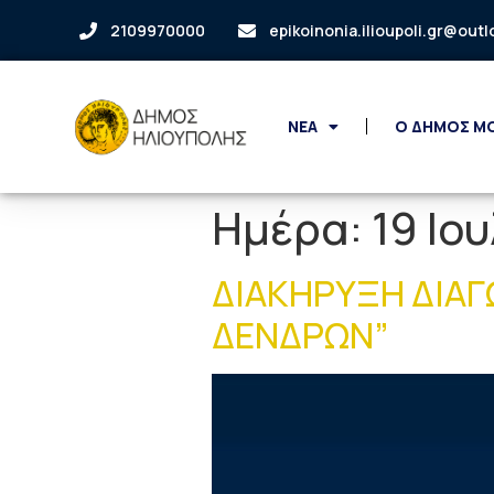
2109970000
epikoinonia.ilioupoli.gr@out
ΝΕΑ
Ο ΔΗΜΟΣ Μ
Ημέρα:
19 Ιο
ΔΙΑΚΗΡΥΞΗ ΔΙΑΓ
ΔΕΝΔΡΩΝ”