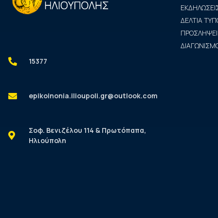
ΕΚΔΗΛΩΣΕΙ
ΔΕΛΤΙΑ ΤΥΠ
ΠΡΟΣΛΗΨΕΙ
ΔΙΑΓΩΝΙΣΜΟ
15377
epikoinonia.ilioupoli.gr@outlook.com
Σοφ. Βενιζέλου 114 & Πρωτόπαπα,
Ηλιούπολη