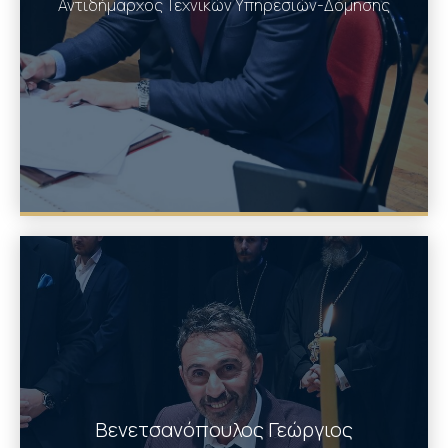
Αντιδήμαρχος Τεχνικών Υπηρεσιών-Δόμησης
Βενετσανόπουλος Γεώργιος