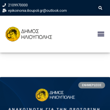
2109970000
epikoinonia.ilioupoli.gr@outlook.com
ΕΝΗΜΕΡΩΣΕΙΣ