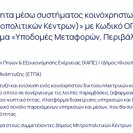
τητα μέσω συστήματος κοινόχρηστ
οπολιτικών Κέντρων)» με Κωδικό ΟΠ
μα «Υποδομές Μεταφορών, Περιβάλ
 Πηγών & Εξοικονόμησης Ενέργειας (ΚΑΠΕ) / /Δήμος Ηλιού
 Ανάπτυξης (ΕΤΠΑ)
τυξη και ενίσχυση ενός κοινόχρηστου δικτύου ηλεκτρικών 
 οποίο σε συνέργεια με τις λοιπές παρεμβάσεις (εφαρμο
ικρο-κινητικότητας, πλατφόρμα διαχείρισης υπηρεσιών και
ργικό σύνολο παρεχόμενων υπηρεσιών και μέσων, που θα σ
κότητας.
ργα στους συμμετέχοντες Δήμους Μητροπολιτικών Κέντρων