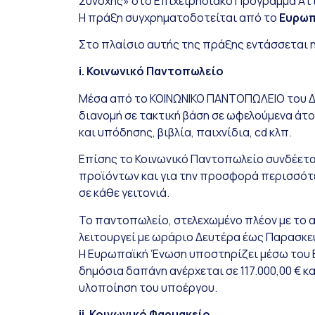
Συνοχής» στο Επιχειρησιακό Πρόγραμμα Αττι
Η πράξη συγχρηματοδοτείται από το
Ευρωπ
Στο πλαίσιο αυτής της πράξης εντάσσεται η 
i. Κοινωνικό Παντοπωλείο
Μέσα από το ΚΟΙΝΩΝΙΚΟ ΠΑΝΤΟΠΩΛΕΙΟ του Δ
διανομή σε τακτική βάση σε ωφελούμενα άτο
και υπόδησης, βιβλία, παιχνίδια, cd κλπ.
Επίσης το Κοινωνικό Παντοπωλείο συνδέεται
προϊόντων και για την προσφορά περισσότ
σε κάθε γειτονιά.
Το παντοπωλείο, στελεχωμένο πλέον με το α
λειτουργεί με ωράριο Δευτέρα έως Παρασκευή
Η Ευρωπαϊκή Ένωση υποστηρίζει μέσω του Ευ
δημόσια δαπάνη ανέρχεται σε 117.000,00 € 
υλοποίηση του υποέργου.
ii. Κοινωνικό Φαρμακείο