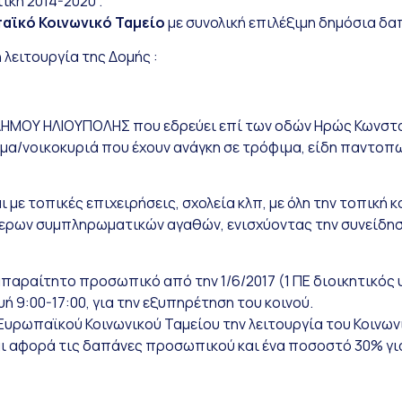
κή 2014-2020 .
αϊκό Κοινωνικό Ταμείο
με συνολική επιλέξιμη δημόσια δα
λειτουργία της Δομής :
ΗΜΟΥ ΗΛΙΟΥΠΟΛΗΣ που εδρεύει επί των οδών Ηρώς Κωνστα
μα/νοικοκυριά που έχουν ανάγκη σε τρόφιμα, είδη παντοπωλ
 με τοπικές επιχειρήσεις, σχολεία κλπ, με όλη την τοπική
ερων συμπληρωματικών αγαθών, ενισχύοντας την συνείδησ
παραίτητο προσωπικό από την 1/6/2017 (1 ΠΕ διοικητικός
 9:00-17:00, για την εξυπηρέτηση του κοινού.
ρωπαϊκού Κοινωνικού Ταμείου την λειτουργία του Κοινωνικ
και αφορά τις δαπάνες προσωπικού και ένα ποσοστό 30% για