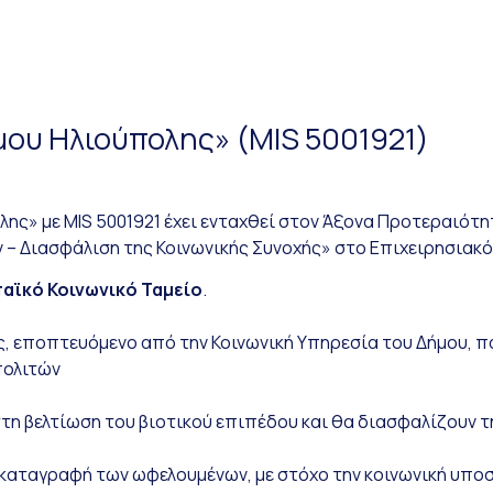
μου Ηλιούπολης» (MIS 5001921)
λης» με MIS 5001921 έχει ενταχθεί στον Άξονα Προτεραιότ
 – Διασφάλιση της Κοινωνικής Συνοχής» στο Επιχειρησιακό
αϊκό Κοινωνικό Ταμείο
.
, εποπτευόμενο από την Κοινωνική Υπηρεσία του Δήμου, π
πολιτών
η βελτίωση του βιοτικού επιπέδου και θα διασφαλίζουν τ
 καταγραφή των ωφελουμένων, με στόχο την κοινωνική υπο