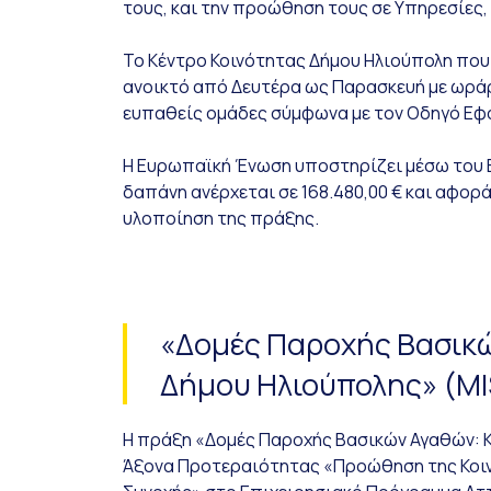
τους, και την προώθηση τους σε Υπηρεσίες,
Το Κέντρο Κοινότητας Δήμου Ηλιούπολη που σ
ανοικτό από Δευτέρα ως Παρασκευή με ωράρι
ευπαθείς ομάδες σύμφωνα με τον Οδηγό Εφ
Η Ευρωπαϊκή Ένωση υποστηρίζει μέσω του Ευ
δαπάνη ανέρχεται σε 168.480,00 € και αφορ
υλοποίηση της πράξης.
«Δομές Παροχής Βασικώ
Δήμου Ηλιούπολης» (MI
Η πράξη «Δομές Παροχής Βασικών Αγαθών: Κ
Άξονα Προτεραιότητας «Προώθηση της Κοινω