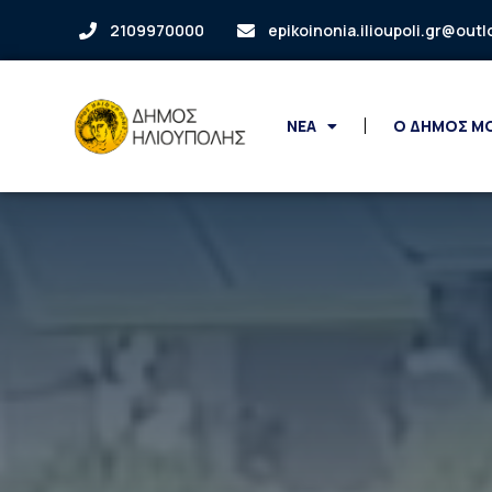
2109970000
epikoinonia.ilioupoli.gr@out
ΝΕΑ
Ο ΔΗΜΟΣ Μ