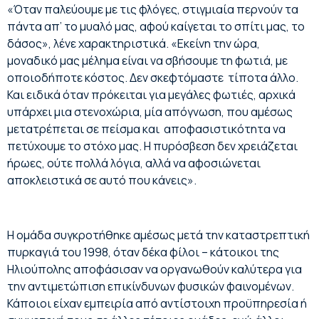
«Όταν παλεύουμε με τις φλόγες, στιγμιαία περνούν τα
πάντα απ’ το μυαλό μας, αφού καίγεται το σπίτι μας, το
δάσος», λένε χαρακτηριστικά. «Εκείνη την ώρα,
μοναδικό μας μέλημα είναι να σβήσουμε τη φωτιά, με
οποιοδήποτε κόστος. Δεν σκεφτόμαστε τίποτα άλλο.
Και ειδικά όταν πρόκειται για μεγάλες φωτιές, αρχικά
υπάρχει μια στενοχώρια, μία απόγνωση, που αμέσως
μετατρέπεται σε πείσμα και αποφασιστικότητα να
πετύχουμε το στόχο μας. Η πυρόσβεση δεν χρειάζεται
ήρωες, ούτε πολλά λόγια, αλλά να αφοσιώνεται
αποκλειστικά σε αυτό που κάνεις».
Η ομάδα συγκροτήθηκε αμέσως μετά την καταστρεπτική
πυρκαγιά του 1998, όταν δέκα φίλοι – κάτοικοι της
Ηλιούπολης αποφάσισαν να οργανωθούν καλύτερα για
την αντιμετώπιση επικίνδυνων φυσικών φαινομένων.
Κάποιοι είχαν εμπειρία από αντίστοιχη προϋπηρεσία ή