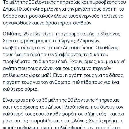
Τα μέλη της Εθελοντικής Υπηρεσίας και πυρόσβεσης του
Δήμου Ηλιούπολης μιλάνε για την μεγάλη τους αγάπη, το
δάσος και προσκαλούν όλους τους ενεργούς πολίτες να
οργανωθούν και να δραστηριοποιηθούν.
Ο Μάκης, 25 ετών, είναι προγραμματιστής, ο 31χρονος
Χρήστος, μάγειρας και ο Γιώργος, 37 χρονών,
συμβασιούχος στην Τοπική Αυτοδιοίκηση. Ο καθένας
τους έχει τα δικά του ενδιαφέροντα, τα δικά του
προβλήματα, τη δική του ζωή. Έχουν, όμως, και μια κοινή
αγάπη που τους ενώνει και τους κάνει να περνούν
ατέλειωτες ώρες μαζί. Είναι η αγάπη τους για το δάσος,
η αγάπη τους για τον άνθρωπο, η ελπίδα τους για ένα
καλύτερο αύριο.
Είναι τρία από τα 39 μέλη της Εθελοντικής Υπηρεσίας
και πυρόσβεσης του Δήμου Ηλιούπολης, που δίνουν τον
καλύτερό τους εαυτό κάθε φορά που ο Υμηττός –και όχι
μόνο αυτός- παραδίδεται στις φλόγες. Χωρίς χρήματα,
χωρίς ασφάλεια, χωρίς πολλές φορές τον απαραίτητο