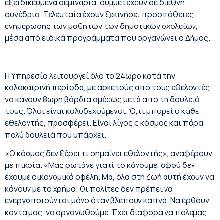
εξειδικευμένα σεμινάρια, συμμετέχουν σε διεθνή
συνέδρια. Τελευταία έχουν ξεκινήσει προσπάθειες
ενημέρωσης των μαθητών των δημοτικών σχολείων,
μέσα από ειδικά προγράμματα που οργανώνει ο Δήμος.
Η Υπηρεσία λειτουργεί όλο το 24ωρο κατά την
καλοκαιρινή περίοδο, με αρκετούς από τους εθελοντές
να κάνουν 8ωρη βάρδια αμέσως μετά από τη δουλειά
τους. Όλοι είναι καλοδεχούμενοι. Ό,τι μπορεί ο κάθε
εθελοντής, προσφέρει. Είναι λίγος ο κόσμος και πάρα
πολύ δουλειά που υπάρχει.
«Ο κόσμος δεν ξέρει τι σημαίνει εθελοντής», αναφέρουν
με πικρία. «Μας ρωτάνε γιατί το κάνουμε, αφού δεν
έχουμε οικονομικά οφέλη. Μα, όλα στη ζωή αυτή έχουν να
κάνουν με το χρήμα; Οι πολίτες δεν πρέπει να
ενεργοποιούνται μόνο όταν βλέπουν καπνό. Να έρθουν
κοντά μας, να οργανωθούμε. Έχει διαφορά να πολεμάς