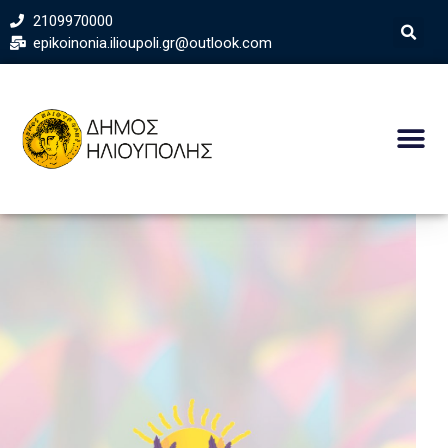
2109970000
epikoinonia.ilioupoli.gr@outlook.com