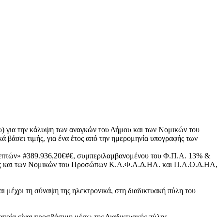
) για την κάλυψη των αναγκών του Δήμου και των Νομικών του
βάσει τιμής, για ένα έτος από την ημερομηνία υπογραφής των
σι λεπτών» #389.936,20€#€, συμπεριλαμβανομένου του Φ.Π.Α. 13% &
αθώς και των Νομικών του Προσώπων Κ.Α.Φ.Α.Δ.ΗΛ. και Π.Α.Ο.Δ.ΗΛ
αι μέχρι τη σύναψη της ηλεκτρονικά, στη διαδικτυακή πύλη του
ποία είναι προσβάσιμη μέσω της Διαδικτυακής πύλης