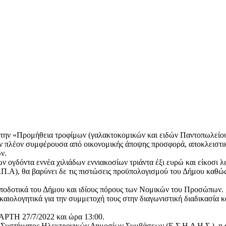
α την «Προμήθεια τροφίμων (γαλακτοκομικών και ειδών Παντοπωλείου
πλέον συμφέρουσα από οικονομικής άποψης προσφορά, αποκλειστικά 
ν.
ίων ογδόντα εννέα χιλιάδων εννιακοσίων τριάντα έξι ευρώ και είκο
Φ.Π.Α), θα βαρύνει δε τις πιστώσεις προϋπολογισμού του Δήμου κ
ταποδοτικά του Δήμου και ιδίους πόρους των Νομικών του Προσώπων.
καιολογητικά για την συμμετοχή τους στην διαγωνιστική διαδικασία κ
ΑΡΤΗ 27/7/2022 και ώρα 13:00.
ύ Συστήματος Ηλεκτρονικών Δημοσίων Συμβάσεων (Ε.Σ.Η.Δ.Η.Σ.), η ο