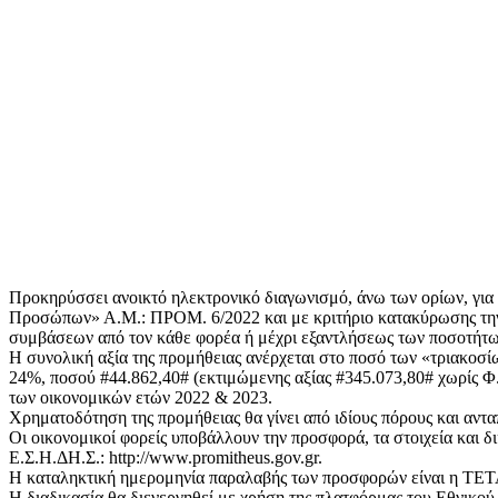
Προκηρύσσει ανοικτό ηλεκτρονικό διαγωνισμό, άνω των ορίων, γι
Προσώπων» Α.Μ.: ΠΡΟΜ. 6/2022 και με κριτήριο κατακύρωσης την 
συμβάσεων από τον κάθε φορέα ή μέχρι εξαντλήσεως των ποσοτήτω
Η συνολική αξία της προμήθειας ανέρχεται στο ποσό των «τριακοσ
24%, ποσού #44.862,40# (εκτιμώμενης αξίας #345.073,80# χωρίς 
των οικονομικών ετών 2022 & 2023.
Χρηματοδότηση της προμήθειας θα γίνει από ιδίους πόρους και αν
Οι οικονομικοί φορείς υποβάλλουν την προσφορά, τα στοιχεία και δι
Ε.Σ.Η.ΔΗ.Σ.: http://www.promitheus.gov.gr.
Η καταληκτική ημερομηνία παραλαβής των προσφορών είναι η ΤΕΤ
Η διαδικασία θα διενεργηθεί με χρήση της πλατφόρμας του Εθνικο