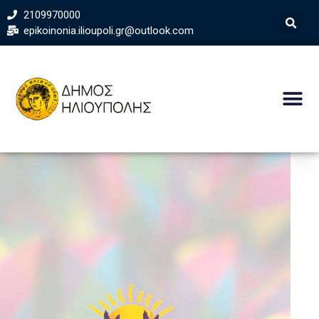
2109970000
epikoinonia.ilioupoli.gr@outlook.com