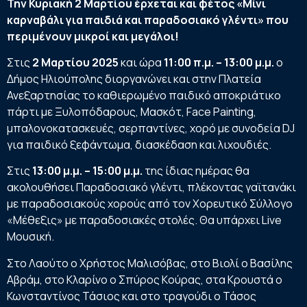
Την Κυριακή 2 Μαρτίου έρχεται και φέτος «Μίνι
καρναβάλι για παιδιά και παραδοσιακό γλέντι» που
περιμένουν μικροί και μεγάλοι!
Στις
2 Μαρτίου 2025
και ώρα
11:00 π.μ. – 13:00 μ.μ.
ο
Δήμος Ηλιούπολης διοργανώνει και στην Πλατεία
Ανεξαρτησίας το καθιερωμένο παιδικό αποκριάτικο
πάρτι µε Ξυλοπόδαρους, Μασκότ, Face Painting,
µπαλονοκατασκευές, σερπαντίνες, χορό µε συνοδεία DJ
για παιδικό ξεφάντωµα, διασκέδαση και λιχουδιές.
Στις
13:00 µ.µ. – 15:00 µ.µ.
της ίδιας ημέρας θα
ακολουθήσει Παραδοσιακό γλέντι, πλέκοντας γαϊτανάκι
µε παραδοσιακούς χορούς από τον Χορευτικό Σύλλογο
«Μέθεξις» µε παραδοσιακές στολές. Θα υπάρχει Live
Μουσική.
Στο Λαούτο ο Χρήστος Μαλισόβας, στο Βιολί ο Βασίλης
Αβράμ, στο Κλαρίνο ο Σπύρος Kούρας, στα Κρουστά ο
Κωνσταντίνος Τάσιος και στο τραγούδι ο Τάσος