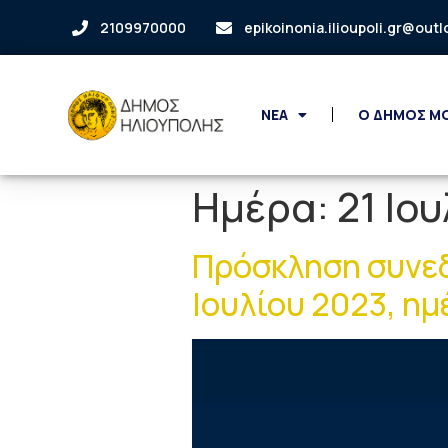
2109970000
epikoinonia.ilioupoli.gr@out
ΝΕΑ
Ο ΔΗΜΟΣ Μ
Ημέρα:
21 Ιο
Πρόσκληση συνεδ
Ιουλίου 2023, ημ