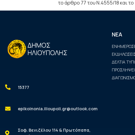
το άρθρο 77 του Ν.4555/18 και το
ΝΕΑ
ΕΝΗΜΕΡΩΣΕ
ΕΚΔΗΛΩΣΕΙ
ΔΕΛΤΙΑ ΤΥΠ
ΠΡΟΣΛΗΨΕΙ
ΔΙΑΓΩΝΙΣΜΟ
15377
epikoinonia.ilioupoli.gr@outlook.com
Σοφ. Βενιζέλου 114 & Πρωτόπαπα,