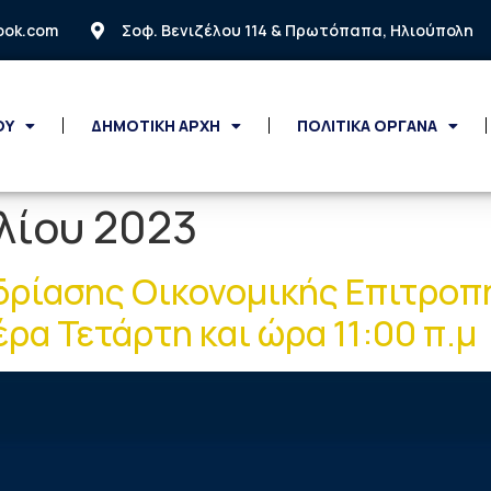
look.com
Σοφ. Βενιζέλου 114 & Πρωτόπαπα, Ηλιούπολη
ΟΥ
ΔΗΜΟΤΙΚΗ ΑΡΧΗ
ΠΟΛΙΤΙΚΑ ΟΡΓΑΝΑ
υλίου 2023
ρίασης Οικονομικής Επιτροπή
έρα Τετάρτη και ώρα 11:00 π.μ