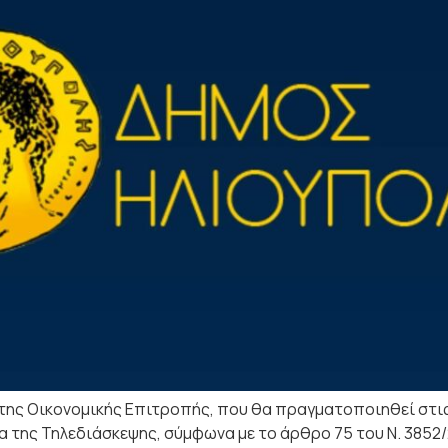
ης Οικονομικής Επιτροπής, που θα πραγματοποιηθεί στις 
ασία της Τηλεδιάσκεψης, σύμφωνα με τo άρθρο 75 του Ν. 385