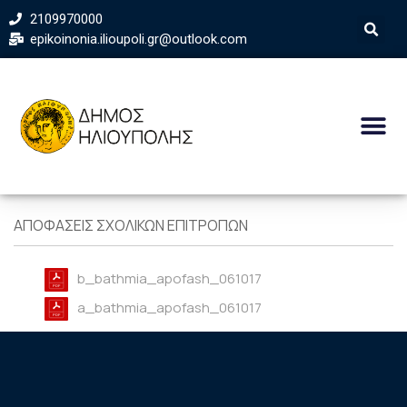
2109970000
epikoinonia.ilioupoli.gr@outlook.com
ΑΠΟΦΑΣΕΙΣ ΣΧΟΛΙΚΩΝ ΕΠΙΤΡΟΠΩΝ
b_bathmia_apofash_061017
a_bathmia_apofash_061017