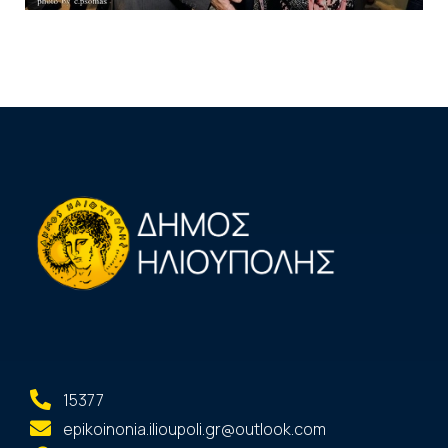
15377
epikoinonia.ilioupoli.gr@outlook.com