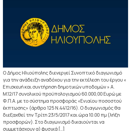
Ο Δήμος Ηλιούπολης διενεργεί Συνοπτικό διαγωνισμό
για την ανάδειξη αναδόχου για την εκτέλεση του έργου «
Επισκευή και συντήρηση δημοτικών υποδομών » Α.
Μ.12/17 συνολικού προϋπολογισμού 60.000,00 Ευρώ με
Φ.Π.Α. με το σύστημα προσφοράς «Ενιαίου ποσοστού
έκπτωσης» (άρθρο 125 Ν.4412/16). Ο διαγωνισμός θα
διεξαχθεί την Τρίτη 23/5/2017 και ώρα 10.00 πμ (λήξη
προσφορών). Στο διαγωνισμό δικαιούνται να
συμμετάσχουν α) φυσικά […]