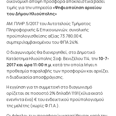
οικονομική άποψη προσφορά αποκλειστικά βάσει
τιμής για την υπηρεσία
«Ψηφιοποίηση αρχείου
του Δήμου Ηλιούπολης»
ΑΜ. ΠΛΗΡ.5/2017 του Αυτοτελούς Τμήματος
Πληροφορικής & Επικοινωνιών, συνολικής
προϋπολογισθείσης αξίας 73.780,00 €,
συμπεριλαμβανομένου του ΦΠΑ 24%.
Ο διαγωνισμός θα διενεργηθεί, στο Δημοτικό
Κατάστημα Ηλιούπολης Σοφ. Βενιζέλου 114, την
10-7-
2017 και ώρα 11:00 π.μ
, κατά την οποία λήγει η
προθεσμία παραλαβής των προσφορών και αρχίζει
η διαδικασία αποσφράγισης.
Η εγγύηση για τη συμμετοχή στο διαγωνισμό
ορίζεται σε ποσοστό 2% δηλαδή 1191(χίλια εκατό
ενενήντα ένα) € του ενδεικτικού προϋπολογισμού
της μελέτης (χωρίς Φ.Π.Α.).
Οι φάκελοι των προσφορών κατατίθενται κατά την