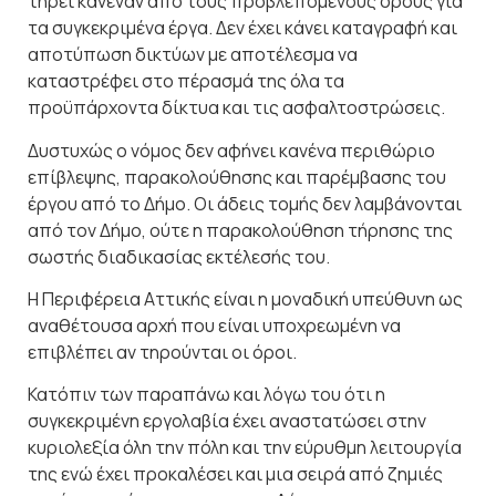
τηρεί κανέναν από τους προβλεπόμενους όρους για
τα συγκεκριμένα έργα. Δεν έχει κάνει καταγραφή και
αποτύπωση δικτύων με αποτέλεσμα να
καταστρέφει στο πέρασμά της όλα τα
προϋπάρχοντα δίκτυα και τις ασφαλτοστρώσεις.
Δυστυχώς ο νόμος δεν αφήνει κανένα περιθώριο
επίβλεψης, παρακολούθησης και παρέμβασης του
έργου από το Δήμο. Οι άδεις τομής δεν λαμβάνονται
από τον Δήμο, ούτε η παρακολούθηση τήρησης της
σωστής διαδικασίας εκτέλεσής του.
Η Περιφέρεια Αττικής είναι η μοναδική υπεύθυνη ως
αναθέτουσα αρχή που είναι υποχρεωμένη να
επιβλέπει αν τηρούνται οι όροι.
Κατόπιν των παραπάνω και λόγω του ότι η
συγκεκριμένη εργολαβία έχει αναστατώσει στην
κυριολεξία όλη την πόλη και την εύρυθμη λειτουργία
της ενώ έχει προκαλέσει και μια σειρά από ζημιές