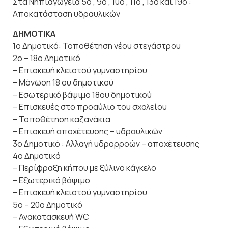
Στα Νηπιαγωγεία 5ο , 9ο , 10ο , 11ο , 13ο και 19ο :
Αποκατάσταση υδραυλικών
ΔΗΜΟΤΙΚΑ
1ο Δημοτικό: Τοποθέτηση νέου στεγάστρου
2ο – 18ο Δημοτικό
– Επισκευή κλειστού γυμναστηρίου
– Μόνωση 18 ου δημοτικού
– Εσωτερικό βάψιμο 18ου δημοτικού
– Επισκευές στο προαύλιο του σχολείου
– Τοποθέτηση καζανάκια
– Επισκευή αποχέτευσης – υδραυλικών
3ο Δημοτικό : Αλλαγή υδρορροών – αποχέτευσης
4ο Δημοτικό
– Περίφραξη κήπου με ξύλινο κάγκελο
– Εξωτερικό βάψιμο
– Επισκευή κλειστού γυμναστηρίου
5ο – 20ο Δημοτικό
– Ανακατασκευή WC