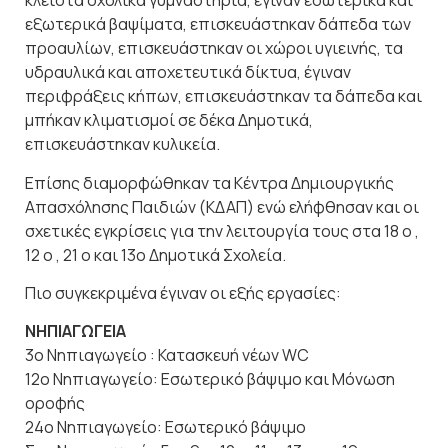
κλειστά σχολικά γυμναστήρια, έγιναν εσωτερικά και
εξωτερικά βαψίματα, επισκευάστηκαν δάπεδα των
προαυλίων, επισκευάστηκαν οι χώροι υγιεινής, τα
υδραυλικά και αποχετευτικά δίκτυα, έγιναν
περιφράξεις κήπων, επισκευάστηκαν τα δάπεδα και
μπήκαν κλιματισμοί σε δέκα Δημοτικά,
επισκευάστηκαν κυλικεία.
Επίσης διαμορφώθηκαν τα Κέντρα Δημιουργικής
Απασχόλησης Παιδιών (ΚΔΑΠ) ενώ ελήφθησαν και οι
σχετικές εγκρίσεις για την λειτουργία τους στα 18 ο ,
12 ο , 21 ο και 13ο Δημοτικά Σχολεία.
Πιο συγκεκριμένα έγιναν οι εξής εργασίες:
ΝΗΠΙΑΓΩΓΕΙΑ
3ο Νηπιαγωγείο : Κατασκευή νέων WC
12ο Νηπιαγωγείο: Εσωτερικό βάψιμο και Μόνωση
οροφής
24ο Νηπιαγωγείο: Εσωτερικό βάψιμο