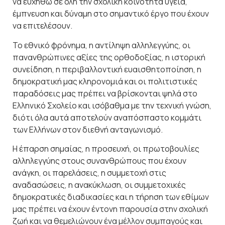
να ευχηθώ σε όλη την σχολική κοινότητα υγεία,
έμπνευση και δύναμη στο σημαντικό έργο που έχουν
να επιτελέσουν.
Το εθνικό φρόνημα, η αντίληψη αλληλεγγύης, οι
πανανθρώπινες αξίες της ορθοδοξίας, η ιστορική
συνείδηση, η περιβαλλοντική ευαισθητοποίηση, η
δημοκρατική μας κληρονομιά και οι πολιτιστικές
παραδόσεις μας πρέπει να βρίσκονται ψηλά στο
Ελληνικό Σχολείο και ισόβαθμα με την τεχνική γνώση,
διότι όλα αυτά αποτελούν αναπόσπαστο κομμάτι
των Ελλήνων στον διεθνή ανταγωνισμό.
Η έπαρση σημαίας, η προσευχή, οι πρωτοβουλίες
αλληλεγγύης στους συνανθρώπους που έχουν
ανάγκη, οι παρελάσεις, η συμμετοχή στις
αναδασώσεις, η ανακύκλωση, οι συμμετοχικές
δημοκρατικές διαδικασίες και η τήρηση των εθίμων
μας πρέπει να έχουν έντονη παρουσία στην σχολική
ζωή και να θεμελιώνουν ένα μέλλον συμπαγούς και