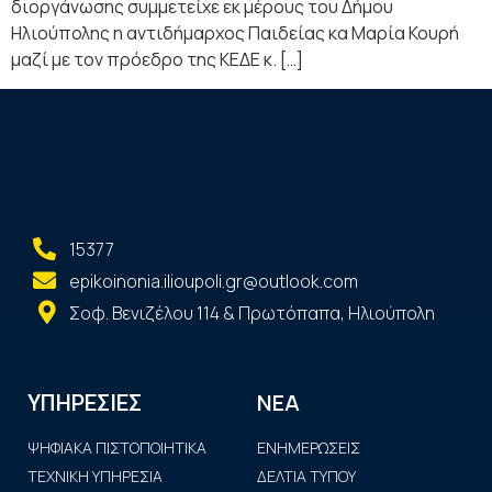
διοργάνωσης συμμετείχε εκ μέρους του Δήμου
Ηλιούπολης η αντιδήμαρχος Παιδείας κα Μαρία Κουρή
μαζί με τον πρόεδρο της ΚΕΔΕ κ. […]
15377
epikoinonia.ilioupoli.gr@outlook.com
Σοφ. Βενιζέλου 114 & Πρωτόπαπα, Ηλιούπολη
ΝΕΑ
ΥΠΗΡΕΣΙΕΣ
ΨΗΦΙΑΚΑ ΠΙΣΤΟΠΟΙΗΤΙΚΑ
ΕΝΗΜΕΡΩΣΕΙΣ
ΤΕΧΝΙΚΗ ΥΠΗΡΕΣΙΑ
ΔΕΛΤΙΑ ΤΥΠΟΥ