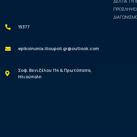
ΔΕΛΤΙΑ ΤΥΠ
ΠΡΟΣΛΗΨΕΙ
ΔΙΑΓΩΝΙΣΜΟ
15377
epikoinonia.ilioupoli.gr@outlook.com
Σοφ. Βενιζέλου 114 & Πρωτόπαπα,
Ηλιούπολη