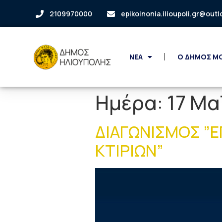
2109970000
epikoinonia.ilioupoli.gr@out
ΝΕΑ
Ο ΔΗΜΟΣ Μ
Ημέρα:
17 Μα
ΔΙΑΓΩΝΙΣΜΟΣ ”Ε
ΚΤΙΡΙΩΝ”