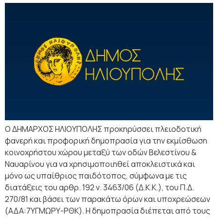
Ο ΔΗΜΑΡΧΟΣ ΗΛΙΟΥΠΟΛΗΣ προκηρύσσει πλειοδοτική
φανερή και προφορική δημοπρασία για την εκμίσθωση
κοινοχρήστου χώρου μεταξύ των οδών Βελεστίνου &
Ναυαρίνου για να χρησιμοποιηθεί αποκλειστικά και
μόνο ως υπαίθριος παιδότοπος, σύμφωνα με τις
διατάξεις του αρθρ. 192 ν. 3463/06 (Δ.Κ.Κ.), του Π.Δ.
270/81 και βάσει των παρακάτω όρων και υποχρεώσεων
(ΑΔΑ:7ΥΓΜΩΡΥ-ΡΘΚ). Η δημοπρασία διέπεται από τους