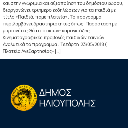
και στην γνωριμία και αξιοποίηση του δημόσιου χώρου,
διοργανώνει τριήμερο εκδηλώσεων για τα παιδιά με
τίτλο «Παιδιά, πάμε πλατεία». Το πρόγραμμα
περιλαμβάνει δραστηριότητες όπως: Παράσταση με
μαριονέτες Θέατρο σκιών- καραγκιόζης
Κινηματογραφικές προβολές παιδικών ταινιών
Αναλυτικά το πρόγραμμα : Τετάρτη 23/05/2018 (
Πλατεία Ανεξαρτησίας- […]