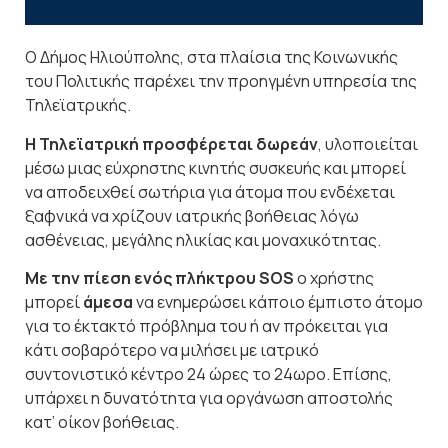
Ο Δήμος Ηλιούπολης, στα πλαίσια της Κοινωνικής
του Πολιτικής παρέχει την προηγμένη υπηρεσία της
Τηλεϊατρικής.
Η Τηλεϊατρική
προσφέρεται δωρεάν
, υλοποιείται
μέσω μιας εύχρηστης κινητής συσκευής και μπορεί
να αποδειχθεί σωτήρια για άτομα που ενδέχεται
ξαφνικά να χρίζουν ιατρικής βοήθειας λόγω
ασθένειας, μεγάλης ηλικίας και μοναχικότητας.
Με την πίεση ενός πλήκτρου
SOS
ο χρήστης
μπορεί
άμεσα
να ενημερώσει κάποιο έμπιστο άτομο
για το έκτακτό πρόβλημα του ή αν πρόκειται για
κάτι σοβαρότερο να μιλήσει με ιατρικό
συντονιστικό κέντρο 24 ώρες το 24ωρο. Επίσης,
υπάρχει η δυνατότητα για οργάνωση αποστολής
κατ’ οίκον βοήθειας.