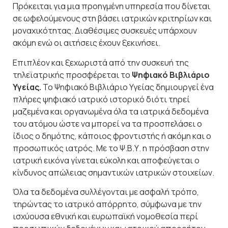
Πρόκειται για μια προηγμένη υπηρεσία που δίνεται
σε ωφελούμενους στη βάσει ιατρικών κριτηρίων και
μοναχικότητας. Διαθέσιμες συσκευές υπάρχουν
ακόμη ενώ οι αιτήσεις έχουν ξεκινήσει.
Επιπλέον και ξεχωριστά από την συσκευή της
τηλεϊατρικής προσφέρεται το
Ψηφιακό Βιβλιάριο
Υγείας.
Το Ψηφιακό Βιβλιάριο Υγείας δημιουργεί ένα
πλήρες ψηφιακό ιατρικό ιστορικό διότι τηρεί
μαζεμένα και οργανωμένα όλα τα ιατρικά δεδομένα
του ατόμου ώστε να μπορεί να τα προσπελάσει ο
ίδιος ο δημότης, κάποιος φροντιστής ή ακόμη και ο
προσωπικός ιατρός. Με το Ψ.Β.Υ. η πρόσβαση στην
ιατρική εικόνα γίνεται εύκολη και αποφεύγεται ο
κίνδυνος απώλειας σημαντικών ιατρικών στοιχείων.
Όλα τα δεδομένα συλλέγονται με ασφαλή τρόπο,
τηρώντας το ιατρικό απόρρητο, σύμφωνα με την
ισχύουσα εθνική και ευρωπαϊκή νομοθεσία περί