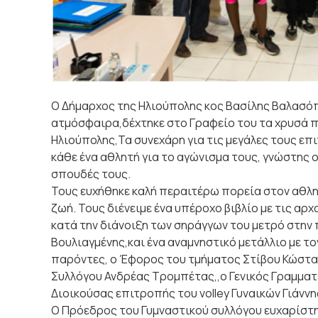
Ο Δήμαρχος της Ηλιούπολης κος Βασίλης Βαλασόπ
ατμόσφαιρα,δέχτηκε στο Γραφείο του τα χρυσά π
Ηλιούπολης,Τα συνεχάρη για τις μεγάλες τους επιτ
κάθε ένα αθλητή για το αγώνισμα τους, γνώστης ο
σπουδές τους.
Τους ευχήθηκε καλή περαιτέρω πορεία στον αθλη
ζωή. Τους διένειμε ένα υπέροχο βιβλί
ο με τις αρ
κατά την διάνοιξη των σηράγγων του μετρό στην 
Βουλιαγμένης,και ένα αναμνηστικό μετάλλιο με τ
παρόντες, ο Έφορος του τμήματος Στίβου Κώστα
Συλλόγου Ανδρέας Τρομπέτας,,ο Γενικός Γραμματ
Διοικούσας επιτροπής του volley Γυναικών Γιάνν
Ο Πρόεδρος του Γυμναστικού συλλόγου ευχαρίστη