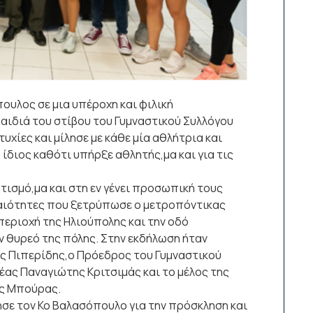
ουλος σε μια υπέροχη και φιλική
αιδιά του στίβου του Γυμναστικού Συλλόγου
υχίες και μίλησε με κάθε μία αθλήτρια και
 ίδιος καθότι υπήρξε αθλητής,μα και για τις
τισμό,μα και στη εν γένει προσωπική τους
χαιότητες που ξετρύπωσε ο μετροπόντικας
περιοχή της Ηλιούπολης και την οδό
ον θυρεό της πόλης. Στην εκδήλωση ήταν
ς Πιπερίδης,ο Πρόεδρος του Γυμναστικού
έας Παναγιώτης Κριτσιμάς και το μέλος της
ης Μπούρας.
σε τον Κο Βαλασόπουλο για την πρόσκληση και