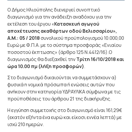
Ο Δήμος Ηλιούπολης διενεργεί συνοπτικό
διαγωνισμό για την ανάδειξη αναδόχου για την
εκτέλεση του έργου «
Κατασκευή αγωγού
αποχέτευσης ακαθάρτων οδού Βελισσαρίου»,
Α.Μ.: 05 / 2018
συνολικού προϋπολογισμού 10.000,00
Ευρώ με Φ.Π.Α. με το σύστημα προσφοράς «Ενιαίου
ποσοστού έκπτωσης» (άρθρο 125 Ν.4412/16).Ο
διαγωνισμός θα διεξαχθεί την
Τρίτη 16/10/2018 και
ώρα 10.00 πμ (λήξη προσφορών)
.
Στο διαγωνισμό δικαιούνται να συμμετάσχουν α)
φυσικά η νομικά πρόσωπα ή ενώσεις αυτών που
ανήκουν στην κατηγορία ΥΔΡΑΥΛΙΚΑ σύμφωνα με τις
προϋποθέσεις του άρθρου 21 της διακήρυξης.
Η εγγύηση συμμετοχής στο διαγωνισμό είναι 161,29€
(εκατόν εξήντα ένα ευρώ και είκοσι εννέα λεπτά) με
ισχύ 210 ημερών.