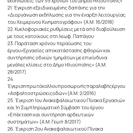
εκδηλώσεις των 55 χρόνων του Δήμου Ηλιούπολης»
21. Έγκριση εξειδικευμένης δαπάνης για την
«Διοργάνωση εκδήλωσης για την έναρξη λειτουργίας
του Χειμερινού Κινηματογράφου» (Α.Μ. 16/2018)
22. Κυκλοφοριακές ρυθμίσεις μετά από διαβούλευση
με τους κατοίκους στη λεωφ. Παπάγου
23. Παράταση χρόνου περαίωσης του
έργου«Εργασίες αποκατάστασης φθορών και
συντήρησης οδικών τμημάτων με επικίνδυνα
μεγάλες κλίσεις στο Δήμο Ηλιούπολης» (Α.Μ.
28/2017)
24.
Έγκρισηπρωτόκολλουπροσωρινήςπαραλαβήςέργου
«Ασφαλτοστρώσειςοδών»(Α.Μ. 2/2016)
25. Έγκριση 1ου Ανακεφαλαιωτικού Πίνακα Εργασιών
και 1η Συμπληρωματική Σύμβαση του έργου
«Επέκταση και συντήρηση αρδευτικών
συστημάτων» (Α.Μ. Γεωπ.8/2017)
26. Έγκριση 2ου Ανακεφαλαιωτικού Πίνακα