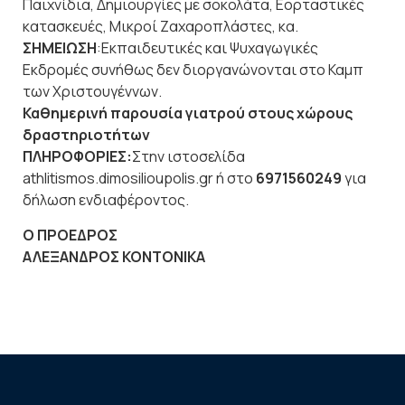
Παιχνίδια, Δημιουργίες με σοκολάτα, Εορταστικές
κατασκευές, Μικροί Ζαχαροπλάστες, κα.
ΣΗΜΕΙΩΣΗ
:Εκπαιδευτικές και Ψυχαγωγικές
Εκδρομές συνήθως δεν διοργανώνονται στο Καμπ
των Χριστουγέννων.
Καθημερινή παρουσία γιατρού στους χώρους
δραστηριοτήτων
ΠΛΗΡΟΦΟΡΙΕΣ:
Στην ιστοσελίδα
athlitismos.dimosilioupolis.gr ή στο
6971560249
για
δήλωση ενδιαφέροντος.
Ο ΠΡΟΕΔΡΟΣ
ΑΛΕΞΑΝΔΡΟΣ ΚΟΝΤΟΝΙΚΑ