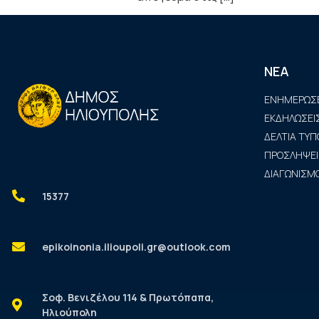
ΝΕΑ
ΕΝΗΜΕΡΩΣΕ
ΕΚΔΗΛΩΣΕΙ
ΔΕΛΤΙΑ ΤΥΠ
ΠΡΟΣΛΗΨΕΙ
ΔΙΑΓΩΝΙΣΜΟ
15377
epikoinonia.ilioupoli.gr@outlook.com
Σοφ. Βενιζέλου 114 & Πρωτόπαπα,
Ηλιούπολη