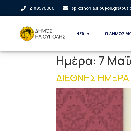
2109970000
epikoinonia.ilioupoli.gr@out
ΝΕΑ
Ο ΔΗΜΟΣ Μ
Ημέρα:
7 Μαΐ
ΔΙΕΘΝΗΣ ΗΜΕΡΑ 