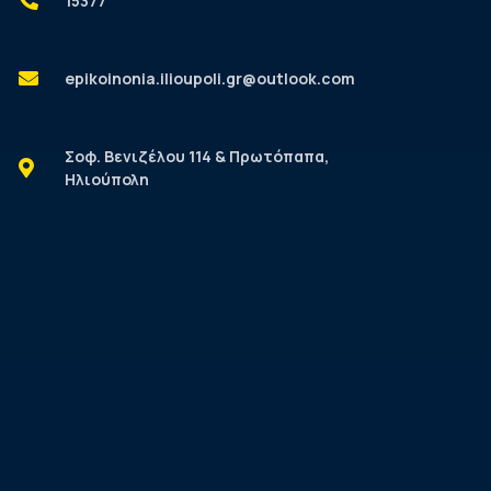
15377
epikoinonia.ilioupoli.gr@outlook.com
Σοφ. Βενιζέλου 114 & Πρωτόπαπα,
Ηλιούπολη