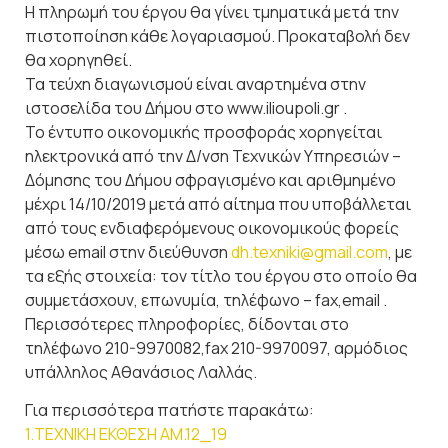
Η πληρωμή του έργου θα γίνει τμηματικά μετά την
πιστοποίηση κάθε λογαριασμού. Προκαταβολή δεν
θα χορηγηθεί.
Τα τεύχη διαγωνισμού είναι αναρτημένα στην
ιστοσελίδα του Δήμου στο www.ilioupoli.gr .
Το έντυπο οικονομικής προσφοράς χορηγείται
ηλεκτρονικά από την Δ/νση Τεχνικών Υπηρεσιών –
Δόμησης του Δήμου σφραγισμένο και αριθμημένο
μέχρι 14/10/2019 μετά από αίτημα που υποβάλλεται
από τους ενδιαφερόμενους οικονομικούς φορείς
μέσω email στην διεύθυνση
dh.texniki@gmail.com
, με
τα εξής στοιχεία: τον τίτλο του έργου στο οποίο θα
συμμετάσχουν, επωνυμία, τηλέφωνο – fax,email .
Περισσότερες πληροφορίες, δίδονται στο
τηλέφωνο 210-9970082,fax 210-9970097, αρμόδιος
υπάλληλος Αθανάσιος Λαλλάς.
Για περισσότερα πατήστε παρακάτω:
1.ΤΕΧΝΙΚΗ ΕΚΘΕΣΗ ΑΜ.12_19