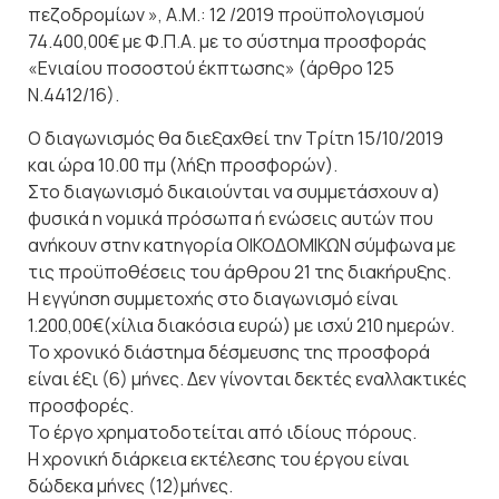
πεζοδρομίων », Α.Μ.: 12 /2019 προϋπολογισμού
74.400,00€ με Φ.Π.Α. με το σύστημα προσφοράς
«Ενιαίου ποσοστού έκπτωσης» (άρθρο 125
Ν.4412/16).
Ο διαγωνισμός θα διεξαχθεί την Τρίτη 15/10/2019
και ώρα 10.00 πμ (λήξη προσφορών).
Στο διαγωνισμό δικαιούνται να συμμετάσχουν α)
φυσικά η νομικά πρόσωπα ή ενώσεις αυτών που
ανήκουν στην κατηγορία ΟΙΚΟΔΟΜΙΚΩΝ σύμφωνα με
τις προϋποθέσεις του άρθρου 21 της διακήρυξης.
Η εγγύηση συμμετοχής στο διαγωνισμό είναι
1.200,00€(χίλια διακόσια ευρώ) με ισχύ 210 ημερών.
Το χρονικό διάστημα δέσμευσης της προσφορά
είναι έξι (6) μήνες. Δεν γίνονται δεκτές εναλλακτικές
προσφορές.
Το έργο χρηματοδοτείται από ιδίους πόρους.
Η χρονική διάρκεια εκτέλεσης του έργου είναι
δώδεκα μήνες (12)μήνες.