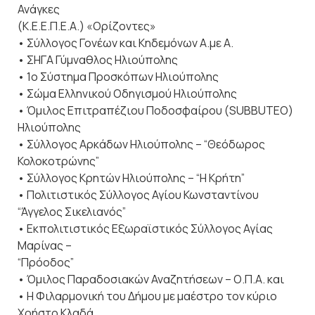
Ανάγκες
(Κ.Ε.Ε.Π.Ε.Α.) «Ορίζοντες»
• Σύλλογος Γονέων και Κηδεμόνων Α.με Α.
• ΣΗΓΑ Γύμναθλος Ηλιούπολης
• 1ο Σύστημα Προσκόπων Ηλιούπολης
• Σώμα Ελληνικού Οδηγισμού Ηλιούπολης
• Όμιλος Επιτραπέζιου Ποδοσφαίρου (SUBBUTEO)
Ηλιούπολης
• Σύλλογος Αρκάδων Ηλιούπολης – “Θεόδωρος
Κολοκοτρώνης”
• Σύλλογος Κρητών Ηλιούπολης – “Η Κρήτη”
• Πολιτιστικός Σύλλογος Αγίου Κωνσταντίνου
“Άγγελος Σικελιανός”
• Εκπολιτιστικός Εξωραϊστικός Σύλλογος Αγίας
Μαρίνας –
“Πρόοδος”
• Όμιλος Παραδοσιακών Αναζητήσεων – Ο.Π.Α. και
• Η Φιλαρμονική του Δήμου με μαέστρο τον κύριο
Χρήστο Κλαδά.