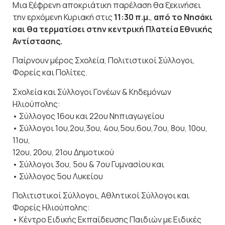
Μια ξέφρενη αποκριάτικη παρέλαση θα ξεκινήσει
την ερχόμενη Κυριακή στις
11:30 π.μ.
,
από το Νησάκι
και θα τερματίσει στην κεντρική Πλατεία Εθνικής
Αντίστασης.
Παίρνουν μέρος Σχολεία, Πολιτιστικοί Σύλλογοι,
Φορείς και Πολίτες.
Σχολεία και Σύλλογοι Γονέων & Κηδεμόνων
Ηλιούπολης:
• Σύλλογος 16ου και 22ου Νηπιαγωγείου
• Σύλλογοι 1ου,2ου,3ου, 4ου,5ου,6ου,7ου, 8ου, 10ου,
11ου,
12ου, 20ου, 21ου Δημοτικού
• Σύλλογοι 3ου, 5ου & 7ου Γυμνασίου και
• Σύλλογος 5ου Λυκείου
Πολιτιστικοί Σύλλογοι, Αθλητικοί Σύλλογοι και
Φορείς Ηλιούπολης:
• Κέντρο Ειδικής Εκπαίδευσης Παιδιών με Ειδικές