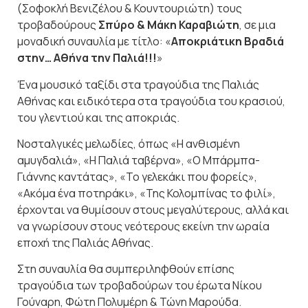
(Σοφοκλή Βενιζέλου & Κουντουριώτη) τους
τροβαδούρους
Σπύρο & Μάκη Καραβιώτη
, σε μια
μοναδική συναυλία με τίτλο: «
Αποκριάτικη Βραδιά
στην… Αθήνα την Παλιά!!!
»
Ένα μουσικό ταξίδι στα τραγούδια της Παλιάς
Αθήνας και ειδικότερα στα τραγούδια του κρασιού,
του γλεντιού και της αποκριάς.
Νοσταλγικές μελωδίες, όπως «Η ανθισμένη
αμυγδαλιά», «Η Παλιά ταβέρνα», «Ο Μπάρμπα-
Γιάννης καντάτας», «Το γελεκάκι που φορείς»,
«Ακόμα ένα ποτηράκι», «Της Κολομπίνας το φιλί»,
έρχονται να θυμίσουν στους μεγαλύτερους, αλλά και
να γνωρίσουν στους νεότερους εκείνη την ωραία
εποχή της Παλιάς Αθήνας.
Στη συναυλία θα συμπεριληφθούν επίσης
τραγούδια των τροβαδούρων του έρωτα Νίκου
Γούναρη, Φώτη Πολυμέρη & Τώνη Μαρούδα.