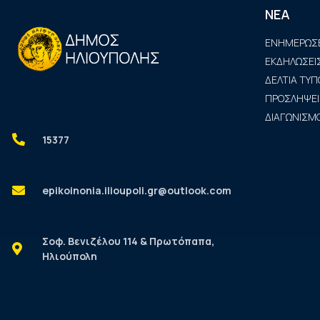
ΝΕΑ
ΕΝΗΜΕΡΩΣΕ
ΕΚΔΗΛΩΣΕΙ
ΔΕΛΤΙΑ ΤΥΠ
ΠΡΟΣΛΗΨΕΙ
ΔΙΑΓΩΝΙΣΜΟ
15377
epikoinonia.ilioupoli.gr@outlook.com
Σοφ. Βενιζέλου 114 & Πρωτόπαπα,
Ηλιούπολη