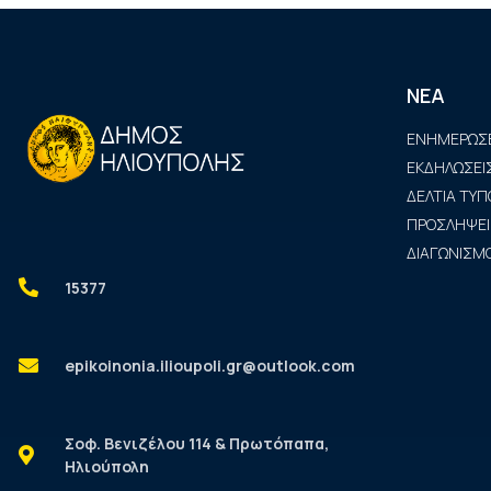
ΝΕΑ
ΕΝΗΜΕΡΩΣΕ
ΕΚΔΗΛΩΣΕΙ
ΔΕΛΤΙΑ ΤΥΠ
ΠΡΟΣΛΗΨΕΙ
ΔΙΑΓΩΝΙΣΜΟ
15377
epikoinonia.ilioupoli.gr@outlook.com
Σοφ. Βενιζέλου 114 & Πρωτόπαπα,
Ηλιούπολη