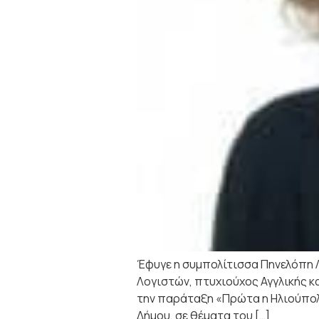
Έφυγε η συμπολίτισσα Πηνελόπη 
Λογιστών, πτυχιούχος Αγγλικής κ
την παράταξη «Πρώτα η Ηλιούπολ
Δήμου, σε θέματα του […]