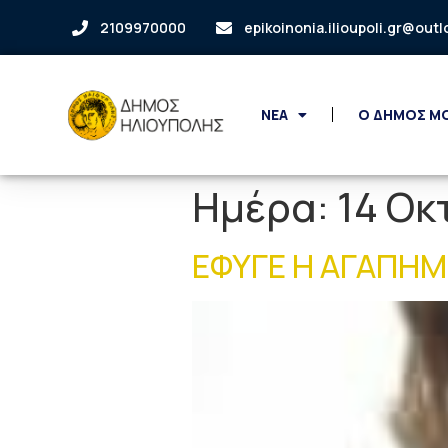
2109970000
epikoinonia.ilioupoli.gr@out
ΝΕΑ
Ο ΔΗΜΟΣ Μ
Ημέρα:
14 Οκ
ΕΦΥΓΕ Η ΑΓΑΠΗ