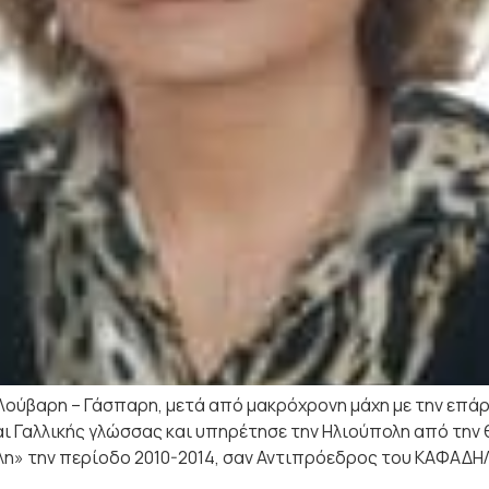
Λούβαρη – Γάσπαρη, μετά από μακρόχρονη μάχη με την επά
αι Γαλλικής γλώσσας και υπηρέτησε την Ηλιούπολη από την
η» την περίοδο 2010-2014, σαν Αντιπρόεδρος του ΚΑΦΑΔΗΛ