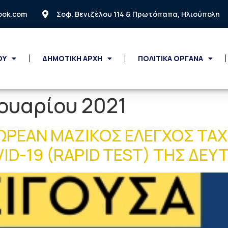
look.com
Σοφ. Βενιζέλου 114 & Πρωτόπαπα, Ηλιούπολη
ΟΥ
ΔΗΜΟΤΙΚΗ ΑΡΧΗ
ΠΟΛΙΤΙΚΑ ΟΡΓΑΝΑ
νουαρίου 2021
ΩΡΕΑΝ ΜΑΖΙΚΟΣ ΕΛΕΓΧΟΣ ΤΑΧ
D-19 (RAPID TEST) ΤΗΣ ΔΕΥΤ