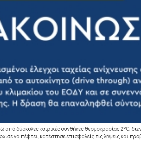
τω από δύσκολες καιρικές συνθήκες θερμοκρασίας 2°C, διε
ρχισε να πέφτει, κατέστησε επισφαλείς τις λήψεις και προ