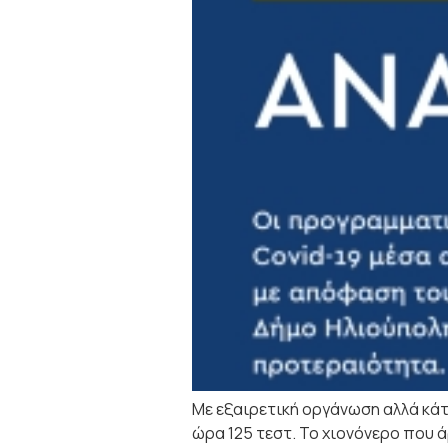
Με εξαιρετική οργάνωση αλλά κά
ώρα 125 τεστ. Το χιονόνερο που ά