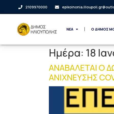
2109970000
epikoinonia.ilioupoli.gr@out
ΝΕΑ
Ο ΔΗΜΟΣ Μ
Ημέρα:
18 Ια
ΑΝΑΒΑΛΕΤΑΙ Ο Δ
ΑΝΙΧΝΕΥΣΗΣ COVI