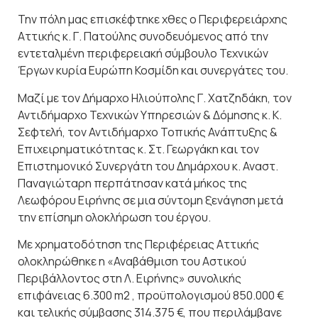
Την πόλη μας επισκέφτηκε χθες ο Περιφερειάρχης
Αττικής κ. Γ. Πατούλης συνοδευόμενος από την
εντεταλμένη περιφερειακή σύμβουλο Τεχνικών
Έργων κυρία Ευρώπη Κοσμίδη και συνεργάτες του.
Μαζί με τον Δήμαρχο Ηλιούπολης Γ. Χατζηδάκη, τον
Αντιδήμαρχο Τεχνικών Υπηρεσιών & Δόμησης κ. Κ.
Σεφτελή, τον Αντιδήμαρχο Τοπικής Ανάπτυξης &
Επιχειρηματικότητας κ. Στ. Γεωργάκη και τον
Επιστημονικό Συνεργάτη του Δημάρχου κ. Αναστ.
Παναγιώταρη περπάτησαν κατά μήκος της
Λεωφόρου Ειρήνης σε μια σύντομη ξενάγηση μετά
την επίσημη ολοκλήρωση του έργου.
Με χρηματοδότηση της Περιφέρειας Αττικής
ολοκληρώθηκε η «Αναβάθμιση του Αστικού
Περιβάλλοντος στη Λ. Ειρήνης» συνολικής
επιφάνειας 6.300 m2 , προϋπολογισμού 850.000 €
και τελικής σύμβασης 314.375 €, που περιλάμβανε