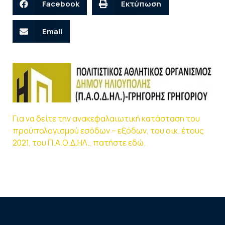
Facebook
Εκτύπωση
Email
Για να δείτε την ανακεφαλαιωτική κατάσταση του
προϋπολογισμού εσόδων – εξόδων, του οικ. έτους
2021, του Π.Α.Ο.Δ.ΗΛ., πατήστε εδώ.