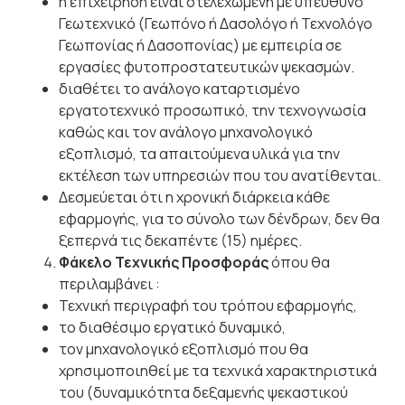
η επιχείρηση είναι στελεχωμένη με υπεύθυνο
Γεωτεχνικό (Γεωπόνο ή Δασολόγο ή Τεχνολόγο
Γεωπονίας ή Δασοπονίας) με εμπειρία σε
εργασίες φυτοπροστατευτικών ψεκασμών.
διαθέτει το ανάλογο καταρτισμένο
εργατοτεχνικό προσωπικό, την τεχνογνωσία
καθώς και τον ανάλογο μηχανολογικό
εξοπλισμό, τα απαιτούμενα υλικά για την
εκτέλεση των υπηρεσιών που του ανατίθενται.
Δεσμεύεται ότι η χρονική διάρκεια κάθε
εφαρμογής, για το σύνολο των δένδρων, δεν θα
ξεπερνά τις δεκαπέντε (15) ημέρες.
Φάκελο Τεχνικής Προσφοράς
όπου θα
περιλαμβάνει :
Τεχνική περιγραφή του τρόπου εφαρμογής,
το διαθέσιμο εργατικό δυναμικό,
τον μηχανολογικό εξοπλισμό που θα
χρησιμοποιηθεί με τα τεχνικά χαρακτηριστικά
του (δυναμικότητα δεξαμενής ψεκαστικού