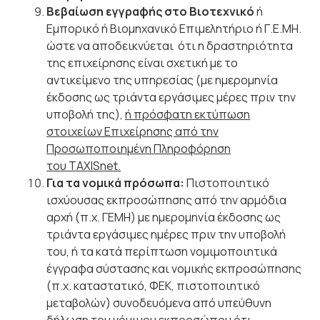
Βεβαίωση εγγραφής στο Βιοτεχνικό
ή
Εμπορικό ή Βιομηχανικό Επιμελητήριο ή Γ.Ε.ΜΗ.
ώστε να αποδεικνύεται ότι η δραστηριότητα
της επιχείρησης είναι σχετική με το
αντικείμενο της υπηρεσίας (με ημερομηνία
έκδοσης ως τριάντα εργάσιμες μέρες πριν την
υποβολή της),
ή πρόσφατη εκτύπωση
στοιχείων Επιχείρησης από την
Προσωποποιημένη Πληροφόρηση
του
TAXISnet
.
Για τα νομικά πρόσωπα:
Πιστοποιητικό
ισχύουσας εκπροσώπησης από την αρμόδια
αρχή (π.χ. ΓΕΜΗ) με ημερομηνία έκδοσης ως
τριάντα εργάσιμες ημέρες πριν την υποβολή
του, ή τα κατά περίπτωση νομιμοποιητικά
έγγραφα σύστασης και νομικής εκπροσώπησης
(π.χ. καταστατικό, ΦΕΚ, πιστοποιητικό
μεταβολών) συνοδευόμενα από υπεύθυνη