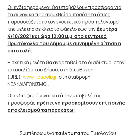
Οι ενδιαφερόμενοι θα υποβάλλουν προσφορά για
τη συνολική προκηρυχθείσα ποσότητα όπως
παρουσιάζεται στον ενδεικτικό προϋπολογισμό
της μελέτης
σε κλειστό φάκελο έως την
Δευτέρα
4/10/2021 και ώρα 12:00 μ.μ στο κεντρικό
Πρωτόκολλο του Δήμου με συνημμένη αίτηση ή
επιστολή.
Η σχετική μελέτη θα αναρτηθεί στο διαδίκτυο, στην
ιστοσελίδα του Δήμου, στη διεύθυνση
(URL):
www.ilioupoli.gr
, στη διαδρομή :
ΝΕΑ>ΔΙΑΓΩΝΙΣΜΟΙ.
Οι ενδιαφερόμενοι κατά την υποβολή της
προσφοράς
πρέπει να προσκομίσουν επί ποινής
αποκλεισμού τα παρακάτω:
Συμπληρωμένα
τα έντυπα
του Τιμολογίου