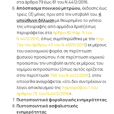
στα άρθρα 79 έως 81 του Ν.4412/2016.
Απόσπασμα ποινικού μητρώου,
έκδοσης έως
τρεις (3) μήνες πριν από την υποβολή του,
ή
υπεύθυνη δήλωση
με θεωρημένο το γνήσιο
της υπογραφής από αρμόδια Αρχή(όπως
περιγράφεται στο
άρθρο 80 παρ. 9 του
Ν.4412/2016
, όπως συμπληρώθηκε με την
παρ.
7αγ του άρθρου 43 του Ν.4605/2019
) εκ μέρους
του οικονομικού φορέα, σε περίπτωση
φυσικού προσώπου, ή σε περίπτωση νομικού
προσώπου την υποβολή αυτής εκ μέρους του
νομίμου εκπροσώπου (όπως αυτός ορίζεται
στην περίπτωση
79Α του Ν.4412/2016
), στην
οποία θα αναγράφεται «ότι δεν συντρέχουν οι
λόγοι αποκλεισμού της
παραγράφου 1 του
άρθρου 73 του Ν.4412/2016
».
Πιστοποιητικό φορολογικής ενημερότητας
.
Πιστοποιητικό ασφαλιστικής
ενημερότητας
.