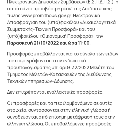
Ηλεκτρονικών Δημοσίων Συμβάσεων (Ε.Σ.Η.Δ.Η.Σ.), η
οποία είναι προσβάσιμη μέσω της Διαδικτυακής
πύλης www.promitheus.gov.gr. Ηλεκτρονική
Αποσφράγιση του (υπό)φακέλου «Δικαιολογητικά
Συμμετοχής-Τεχνική Προσφορά» και του
(υπό)φακέλου «Οικονομική Προσφορά», την
Παρασκευή 21/10/2022 και ώρα 11:00
.
Προσφορές υποβάλλονται για το σύνολο των ειδών
που περιγράφονται στον ενδεικτικό
προϋπολογισμό της υπ’ αριθ. 32/2022 Μελέτη του
Τμήματος Μελετών-Κατασκευών της Διεύθυνσης
Τεχνικών Υπηρεσιών-Δόμησης.
Δεν επιτρέπονται εναλλακτικές προσφορές.
Οι προσφορές και τα περιλαμβανόμενα σε αυτές
στοιχεία, συντάσσονται στην ελληνική γλώσσα ή
συνοδεύονται από επίσημη μετάφρασή τους στην
ελληνική γλώσσα. Οι υποβαλλόμενες προσφορές