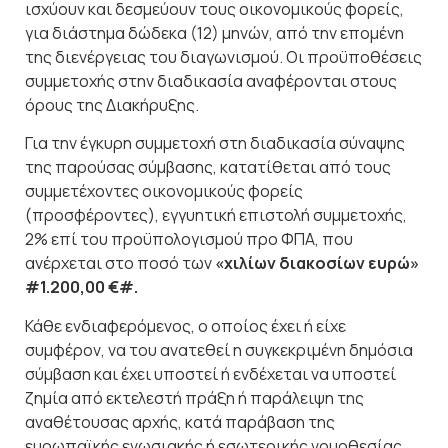
ισχύουν και δεσμεύουν τους οικονομικούς φορείς,
για διάστημα δώδεκα (12) μηνών, από την επομένη
της διενέργειας του διαγωνισμού. Οι προϋποθέσεις
συμμετοχής στην διαδικασία αναφέρονται στους
όρους της Διακήρυξης.
Για την έγκυρη συμμετοχή στη διαδικασία σύναψης
της παρούσας σύμβασης, κατατίθεται από τους
συμμετέχοντες οικονομικούς φορείς
(προσφέροντες), εγγυητική επιστολή συμμετοχής,
2% επί του προϋπολογισμού προ ΦΠΑ, που
ανέρχεται στο ποσό των
«χιλίων διακοσίων ευρώ»
#1.200,00 €#.
Κάθε ενδιαφερόμενος, ο οποίος έχει ή είχε
συμφέρον, να του ανατεθεί η συγκεκριμένη δημόσια
σύμβαση και έχει υποστεί ή ενδέχεται να υποστεί
ζημία από εκτελεστή πράξη ή παράλειψη της
αναθέτουσας αρχής, κατά παράβαση της
ευρωπαϊκής ενωσιακής ή εσωτερικής νομοθεσίας,