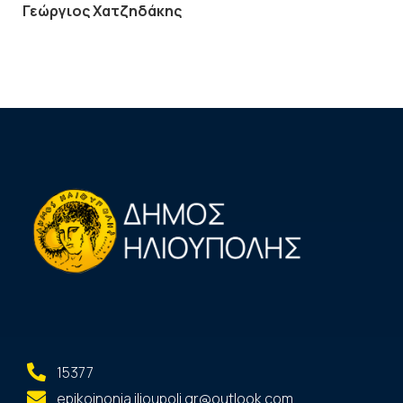
Γεώργιος Χατζηδάκης
15377
epikoinonia.ilioupoli.gr@outlook.com