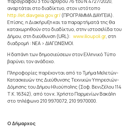
παραγράφου 3 του άρθρου 76 του Ν.4727/2020,
αναρτάται στο διαδίκτυο, στον ιστότοπο
http://et.diavgeia.gov.gr/
(ΠΡΟΓΡΑΜΜΑ ΔΙΑΥΓΕΙΑ).
Επίσης, η Διακήρυξη και τα παραρτήματά της θα
καταχωρηθούν στο διαδίκτυο, στην ιστοσελίδα του
Δήμου, στη διεύθυνση (URL):
www.ilioupoli.gr
, στη
διαδρομή : ΝΕΑ > ΔΙΑΓΩΝΙΣΜΟΙ.
Η δαπάνη των δημοσιεύσεων στον Ελληνικό Τύπο
βαρύνει τον ανάδοχο.
Πληροφορίες παρέχονται από το Τμήμα Μελετών-
Κατασκευών της Διεύθυνσης Τεχνικών Υπηρεσιών-
Δόμησης του Δήμου Ηλιούπολης (Σοφ. Βενιζέλου 114
Τ.Κ. 16342), από τον κ. Χρήστο Παρμενίων Βακάλη
στο τηλέφωνο 210 9970072, 210 9970000.
Ο Δήμαρχος