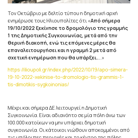
Τον Οκτώβριο με δελτίο τύπου η δημοτική αρχή
ενημέρωσε τους Ηλιουπολίτες ότι «
Από σήμερα
19/10/2022 ξεκίνησε το δρομολόγιο της γραμμής
1 της Δημοτικής Συγκοινωνίας, μετά από την
θερινή διακοπή, ενώ τις επόμενες μέρες θα
επαναλειτουργήσει και η γραμμή 2 μετά από
σχετική ενημέρωση που θα υπάρξει.
….»
https://ilioupoli.gr/index.php/2022/10/19/apo-simera-
19-10-2022-xekinise-to-dromologio-tis-grammis-1-
tis-dimotikis-sygkoinonias/
Μέχρι και σήμερα ΔΕ λειτουργεί η Δημοτική
Συγκοινωνία. Είναι αδιανόητο σε μία πόλη άνω των
100.000 κατοίκων να μην υπάρχει δημοτική
συγκοινωνία. Οι κάτοικοι νιώθουν αποκομμένοι από
τις υπόλοιπες περιοχές και το κέντρο της πόλης.