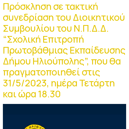
Πρόσκληση σε τακτική
συνεδρίαση του Διοικητικού
Συμβουλίου του Ν.Π.Δ.Δ.
“Σχολική Επιτροπή
Πρωτοβάθμιας Εκπαίδευσης
Δήμου Ηλιούπολης”, που θα
πραγματοποιηθεί στις
31/5/2023, ημέρα Τετάρτη
και ώρα 18.30