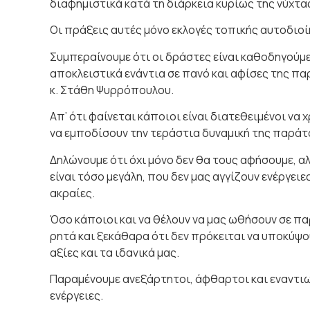
διαφημιστικά κατά τη διάρκεια κυρίως της νύχτας
Οι πράξεις αυτές μόνο εκλογές τοπικής αυτοδιοί
Συμπεραίνουμε ότι οι δράστες είναι καθοδηγούμ
αποκλειστικά ενάντια σε πανό και αφίσες της π
κ. Στάθη Ψυρρόπουλου.
Απ’ ότι φαίνεται κάποιοι είναι διατεθειμένοι να
να εμποδίσουν την τεράστια δυναμική της παράτ
Δηλώνουμε ότι όχι μόνο δεν θα τους αφήσουμε, α
είναι τόσο μεγάλη, που δεν μας αγγίζουν ενέργει
ακραίες.
Όσο κάποιοι και να θέλουν να μας ωθήσουν σε πα
ρητά και ξεκάθαρα ότι δεν πρόκειται να υποκύψο
αξίες και τα ιδανικά μας.
Παραμένουμε ανεξάρτητοι, άφθαρτοι και εναντιω
ενέργειες.