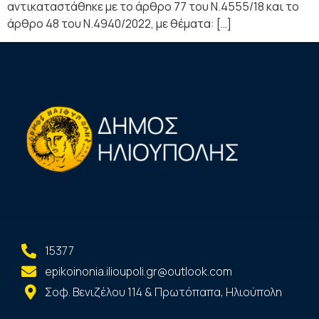
αντικαταστάθηκε με το άρθρο 77 του Ν.4555/18 και το
άρθρο 48 του Ν.4940/2022, με θέματα: […]
15377
epikoinonia.ilioupoli.gr@outlook.com
Σοφ. Βενιζέλου 114 & Πρωτόπαπα, Ηλιούπολη