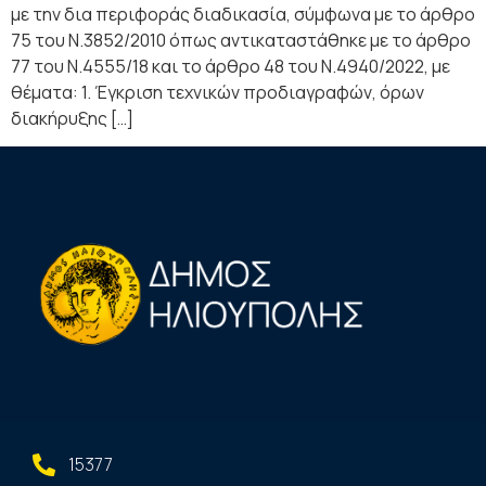
με την δια περιφοράς διαδικασία, σύμφωνα με τo άρθρο
75 του Ν.3852/2010 όπως αντικαταστάθηκε με το άρθρο
77 του Ν.4555/18 και το άρθρο 48 του Ν.4940/2022, με
θέματα: 1. Έγκριση τεχνικών προδιαγραφών, όρων
διακήρυξης […]
15377