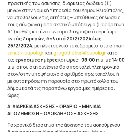
πρακτικής του άσκησης, διάρκειας δώδεκα (11)
μηνών στην Νομική Υπηρεσία του Δήμου Ηλιούπολης,
να υποβάλλουν τις αιτήσεις – υπεύθυνες δηλώσεις
τους σύμφωνα με το σχετικό υπόδειγμα (Παράρτημα
Α΄) καθώς και ένα σύντομο βιογραφικό σημείωμα,
εντός 7 ημερών, δηλ από 20/2/2024 έως
26/2/2024
,
με ηλεκτρονικό ταχυδρομείο στα e-mail:
vana@ilioupoli.gr
και
g.logothetis@ilioupoli.gr
κατά
τις
εργάσιμες ημέρες
και ώρες:
08:00 π.μ. με 14:00
μ.μ
. όπου στη συνέχεια θα αποσταλεί ηλεκτρονικά
στον/στην υποψήφιο/α ο αριθμός πρωτοκόλλου ή
με αυτοπρόσωπη παρουσία στο πρωτόκολλο του
Δήμου κατά τις παραπάνω εργάσιμες ημέρες και
ώρες.
Α. ΔΙΑΡΚΕΙΑ ΑΣΚΗΣΗΣ – ΩΡΑΡΙΟ – ΜΗΝΙΑΙΑ
ΑΠΟΖΗΜΙΩΣΗ – ΟΛΟΚΛΗΡΩΣΗ ΑΣΚΗΣΗΣ
Το χρονικό διάστημα της άσκησης του ασκούμενου
δικηγόρου στην Νομική Υπηρεσία του Δήμου