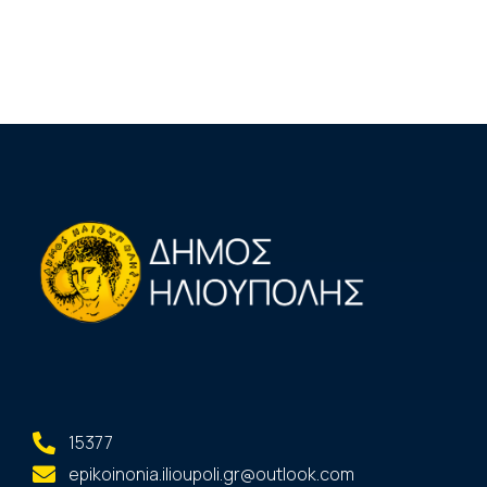
15377
epikoinonia.ilioupoli.gr@outlook.com