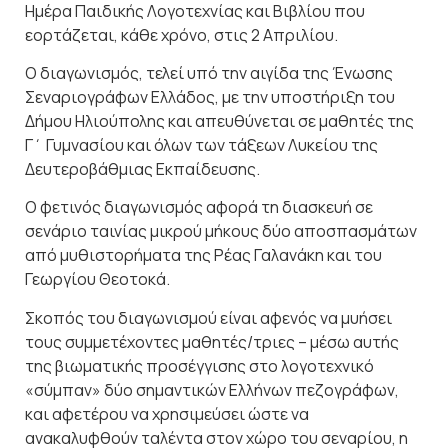
Ημέρα Παιδικής Λογοτεχνίας και Βιβλίου που
εορτάζεται, κάθε χρόνο, στις 2 Απριλίου.
Ο διαγωνισμός, τελεί υπό την αιγίδα της Ένωσης
Σεναριογράφων Ελλάδος, με την υποστήριξη του
Δήμου Ηλιούπολης και απευθύνεται σε μαθητές της
Γ΄ Γυμνασίου και όλων των τάξεων Λυκείου της
Δευτεροβάθμιας Εκπαίδευσης.
Ο φετινός διαγωνισμός αφορά τη διασκευή σε
σενάριο ταινίας μικρού μήκους δύο αποσπασμάτων
από μυθιστορήματα της Ρέας Γαλανάκη και του
Γεωργίου Θεοτοκά.
Σκοπός του διαγωνισμού είναι αφενός να μυήσει
τους συμμετέχοντες μαθητές/τριες – μέσω αυτής
της βιωματικής προσέγγισης στο λογοτεχνικό
«σύμπαν» δύο σημαντικών Ελλήνων πεζογράφων,
και αφετέρου να χρησιμεύσει ώστε να
ανακαλυφθούν ταλέντα στον χώρο του σεναρίου, η