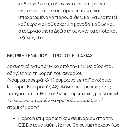
κάθε σχολείου, ο Διαγωνισμός μπορεί να
ενταχθεί στα σχέδια δράσης που είναι
υποχρεωμένο να παρουσιάζει και να υλοποιεί
κάθε χρονιά κάθε σχολική μονάδα, καθώς και
στα Εργαστήρια Δεξιοτήτων, για τα οποία και
αξιολογείται.
ΜΟΡΦΗ ΣΕΝΑΡΙΟΥ – ΤΡΟΠΟΣ ΕΡΓΑΣΙΑΣ
Σε σχετικό έντυπο υλικό από την ΕΣΕ θα δίδονται
οδηγίες για τη μορφή
του σεναρίου
(γραμματοσειρά, κλπ) σύμφωνα με τα Παγκόσμια
Κριτήρια
Επιτροπής Αξιολόγησης, αμέσως μόλις
πραγματοποιηθεί η δήλωση
συμμετοχής μέσω email.
Τα κείμενα μπορούν να γραφούν σε ομαδική ή
ατομική μορφή.
Παροχή επιμορφωτικού σεμιναρίου από την
Ε.Σ.Ε στους μαθητές που θα συμμετάσχουν (ως