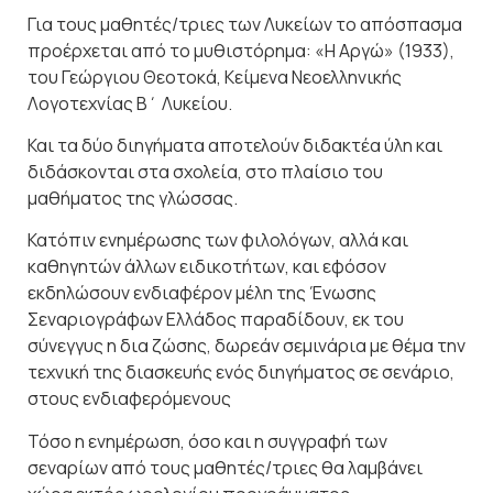
Για τους μαθητές/τριες των Λυκείων το απόσπασμα
προέρχεται από το μυθιστόρημα: «Η Αργώ» (1933),
του Γεώργιου Θεοτοκά, Κείμενα Νεοελληνικής
Λογοτεχνίας Β΄ Λυκείου.
Και τα δύο διηγήματα αποτελούν διδακτέα ύλη και
διδάσκονται στα σχολεία, στο πλαίσιο του
μαθήματος της γλώσσας.
Κατόπιν ενημέρωσης των φιλολόγων, αλλά και
καθηγητών άλλων ειδικοτήτων, και εφόσον
εκδηλώσουν ενδιαφέρον μέλη της Ένωσης
Σεναριογράφων Ελλάδος παραδίδουν, εκ του
σύνεγγυς η δια ζώσης, δωρεάν σεμινάρια με θέμα την
τεχνική της διασκευής ενός διηγήματος σε σενάριο,
στους ενδιαφερόμενους
Τόσο η ενημέρωση, όσο και η συγγραφή των
σεναρίων από τους μαθητές/τριες θα λαμβάνει