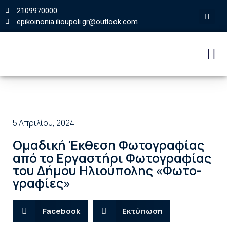
2109970000
epikoinonia.ilioupoli.gr@outlook.com
5 Απριλίου, 2024
Ομαδική Έκθεση Φωτογραφίας
από το Εργαστήρι Φωτογραφίας
του Δήμου Ηλιούπολης «Φωτο-
γραφίες»
Facebook
Εκτύπωση