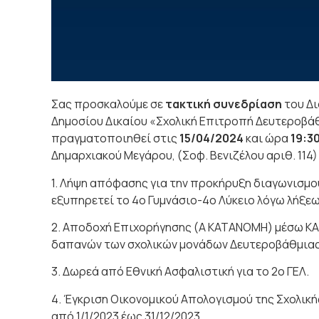
Σας προσκαλούμε σε
τακτική συνεδρίαση
του Δι
Δημοσίου Δικαίου «Σχολική Επιτροπή Δευτεροβά
πραγματοποιηθεί στις
15/04/2024
και ώρα
19:3
Δημαρχιακού Μεγάρου, (Σοφ. Βενιζέλου αριθ. 114)
1. Λήψη απόφασης για την προκήρυξη διαγωνισμού
εξυπηρετεί το 4ο Γυμνάσιο-4ο Λύκειο λόγω λήξε
2. Αποδοχή Επιχορήγησης (Α ΚΑΤΑΝΟΜΗ) μέσω ΚΑΠ
δαπανών των σχολικών μονάδων Δευτεροβάθμιας
3. Δωρεά από Εθνική Ασφαλιστική για το 2ο ΓΕΛ.
4. Έγκριση Οικονομικού Απολογισμού της Σχολι
από 1/1/2023 έως 31/12/2023.