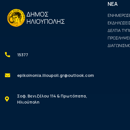
ΝΕΑ
ΕΝΗΜΕΡΩΣΕ
ΕΚΔΗΛΩΣΕΙ
ΔΕΛΤΙΑ ΤΥΠ
ΠΡΟΣΛΗΨΕΙ
ΔΙΑΓΩΝΙΣΜΟ
15377
epikoinonia.ilioupoli.gr@outlook.com
Σοφ. Βενιζέλου 114 & Πρωτόπαπα,
Ηλιούπολη