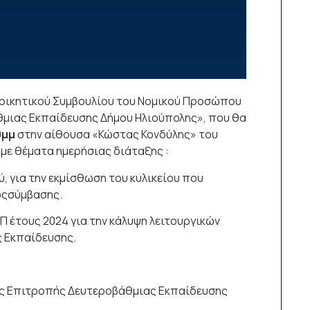
οικητικού Συμβουλίου του Νομικού Προσώπου
θμιας Εκπαίδευσης Δήμου Ηλιούπολης», που θα
0μμ
στην αίθουσα «Κώστας Κονδύλης» του
 με θέματα ημερήσιας διάταξης :
, για την εκμίσθωση του κυλικείου που
ωςσύμβασης.
 έτους 2024 για την κάλυψη λειτουργικών
 Εκπαίδευσης.
κής Επιτροπής Δευτεροβάθμιας Εκπαίδευσης