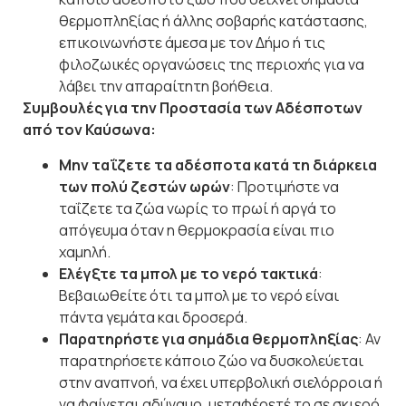
θερμοπληξίας ή άλλης σοβαρής κατάστασης,
επικοινωνήστε άμεσα με τον Δήμο ή τις
φιλοζωικές οργανώσεις της περιοχής για να
λάβει την απαραίτητη βοήθεια.
Συμβουλές για την Προστασία των Αδέσποτων
από τον Καύσωνα:
Μην ταΐζετε τα αδέσποτα κατά τη διάρκεια
των πολύ ζεστών ωρών
: Προτιμήστε να
ταΐζετε τα ζώα νωρίς το πρωί ή αργά το
απόγευμα όταν η θερμοκρασία είναι πιο
χαμηλή.
Ελέγξτε τα μπολ με το νερό τακτικά
:
Βεβαιωθείτε ότι τα μπολ με το νερό είναι
πάντα γεμάτα και δροσερά.
Παρατηρήστε για σημάδια θερμοπληξίας
: Αν
παρατηρήσετε κάποιο ζώο να δυσκολεύεται
στην αναπνοή, να έχει υπερβολική σιελόρροια ή
να φαίνεται αδύναμο, μεταφέρετέ το σε σκιερό