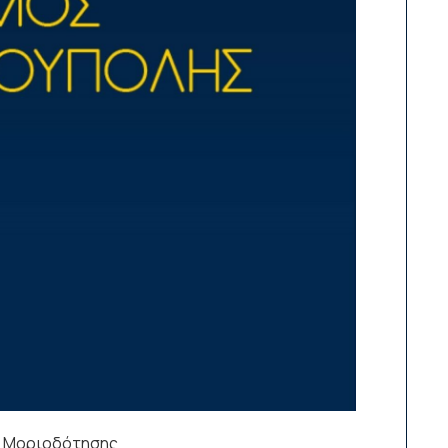
ς Μοριοδότησης