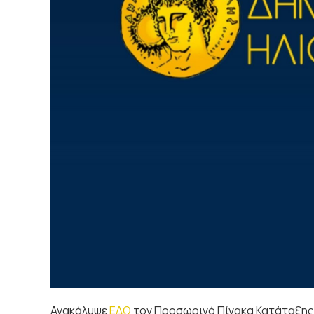
Ανακάλυψε
ΕΔΩ
τον Προσωρινό Πίνακα Κατάταξη