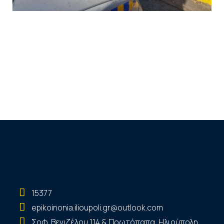
15377
epikoinonia.ilioupoli.gr@outlook.com
Σοφ. Βενιζέλου 114 & Πρωτόπαπα, Ηλιούπολη