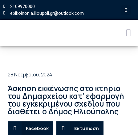
2109970000
epikoinonia.ilioupoli.gr@outlook.com
28 Νοεμβρίου, 2024
Άσκηση εκκένωσης στο κτήριο
του Δημαρχείου κατ’ εφαρμογή
του εγκεκριμένου σχεδίου που
διαθέτει ο Δήμος Ηλιούπολης
Facebook
Εκτύπωση