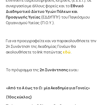
Ελληνική Εταιρεία Εφηβικής Ιατρικής (Ε.Ε.Ε.Ι.), σε
συνεργασία με άλλους φορείς και το
Εθνικό
Διαδημοτικό Δίκτυο Υγιών Πόλεων και
Προαγωγής Υγείας
(ΕΔΔΥΠΠΥ) του Παγκόσμιου
Οργανισμού Υγείας (Π.Ο.Υ.).
Για να προεγγραφείτε και να παρακολουθήσετε την
2η Συνάντηση της Ακαδημίας Γονέων θα
ακολουθήσετε το link πατώντας
εδώ
.
Το πρόγραμμα της
2
η
Συνάντησης
ειναι
:
«Από το Α έως το Ω: μία Ακαδημία για Γονείς»
(10ος κύκλος)