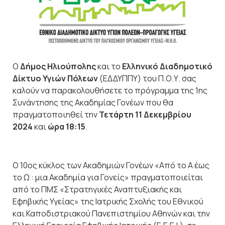
O
Δήμος Ηλιούπολης
και το
Ελληνικό Διαδημοτικό
Δίκτυο Υγιών Πόλεων
(ΕΔΔΥΠΠΥ) του Π.Ο.Υ. σας
καλούν να παρακολουθήσετε το πρόγραμμα της 1ης
Συνάντησης της Ακαδημίας Γονέων που θα
πραγματοποιηθεί την
Τετάρτη 11 Δεκεμβρίου
2024
και
ώρα 18:15
.
Ο 10ος κύκλος των Ακαδημιών Γονέων «Από το Α έως
το Ω : μια Ακαδημία για Γονείς» πραγματοποιείται
από το ΠΜΣ «Στρατηγικές Αναπτυξιακής και
Εφηβικής Υγείας» της Ιατρικής Σχολής του Εθνικού
και Καποδιστριακού Πανεπιστημίου Αθηνών και την