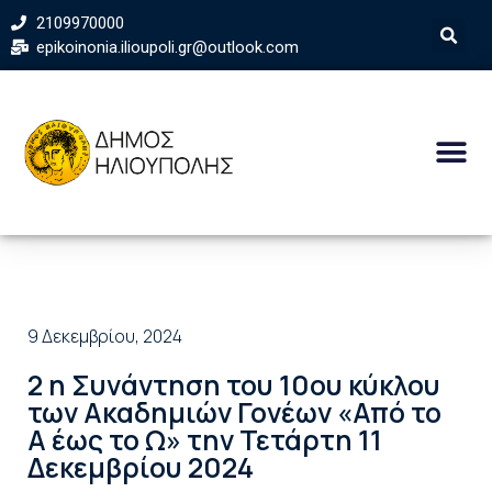
2109970000
epikoinonia.ilioupoli.gr@outlook.com
9 Δεκεμβρίου, 2024
2 η Συνάντηση του 10ου κύκλου
των Ακαδημιών Γονέων «Από το
Α έως το Ω» την Τετάρτη 11
Δεκεμβρίου 2024