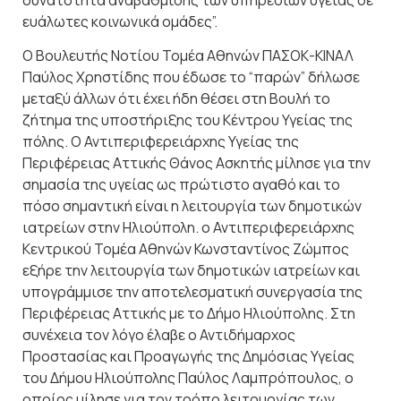
δυνατότητα αναβάθμισης των υπηρεσιών υγείας σε
ευάλωτες κοινωνικά ομάδες”.
Ο Βουλευτής Νοτίου Τομέα Αθηνών ΠΑΣΟΚ-ΚΙΝΑΛ
Παύλος Χρηστίδης που έδωσε το “παρών” δήλωσε
μεταξύ άλλων ότι έχει ήδη θέσει στη Βουλή το
ζήτημα της υποστήριξης του Κέντρου Υγείας της
πόλης. Ο Αντιπεριφερειάρχης Υγείας της
Περιφέρειας Αττικής Θάνος Ασκητής μίλησε για την
σημασία της υγείας ως πρώτιστο αγαθό και το
πόσο σημαντική είναι η λειτουργία των δημοτικών
ιατρείων στην Ηλιούπολη. ο Αντιπεριφερειάρχης
Κεντρικού Τομέα Αθηνών Κωνσταντίνος Ζώμπος
εξήρε την λειτουργία των δημοτικών ιατρείων και
υπογράμμισε την αποτελεσματική συνεργασία της
Περιφέρειας Αττικής με το Δήμο Ηλιούπολης. Στη
συνέχεια τον λόγο έλαβε ο Αντιδήμαρχος
Προστασίας και Προαγωγής της Δημόσιας Υγείας
του Δήμου Ηλιούπολης Παύλος Λαμπρόπουλος, ο
οποίος μίλησε για τον τρόπο λειτουργίας των